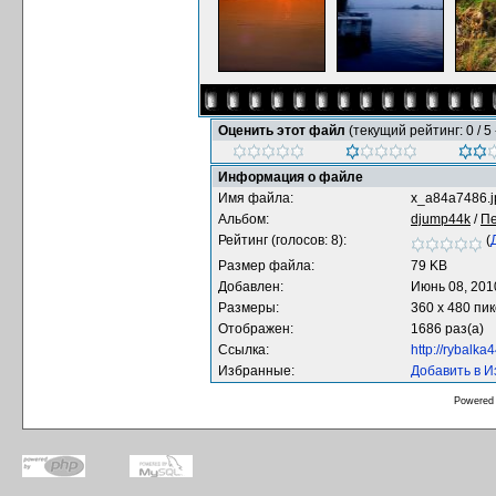
Оценить этот файл
(текущий рейтинг: 0 / 5 
Информация о файле
Имя файла:
x_a84a7486.j
Альбом:
djump44k
/
П
Рейтинг (голосов: 8):
(
Размер файла:
79 KB
Добавлен:
Июнь 08, 201
Размеры:
360 x 480 пи
Отображен:
1686 раз(а)
Ссылка:
http://rybalk
Избранные:
Добавить в 
Powered