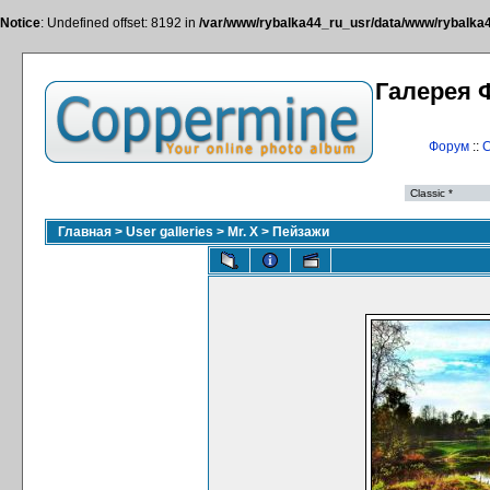
Notice
: Undefined offset: 8192 in
/var/www/rybalka44_ru_usr/data/www/rybalka44
Галерея 
Форум
::
С
Главная
>
User galleries
>
Mr. X
>
Пейзажи