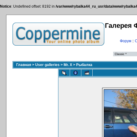
Notice
: Undefined offset: 8192 in
/var/www/rybalka44_ru_usr/data/www/rybalka44
Галерея 
Форум
::
С
Главная
>
User galleries
>
Mr. X
>
Рыбалка