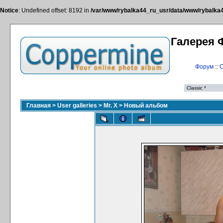
Notice
: Undefined offset: 8192 in
/var/www/rybalka44_ru_usr/data/www/rybalka44
Галерея 
Форум
::
С
Главная
>
User galleries
>
Mr. X
>
Новый альбом