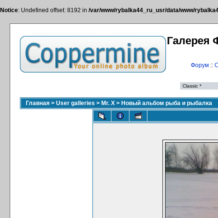
Notice
: Undefined offset: 8192 in
/var/www/rybalka44_ru_usr/data/www/rybalka44
Галерея 
Форум
::
С
Главная
>
User galleries
>
Mr. X
>
Новый альбом рыба и рыбалка