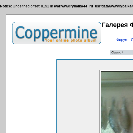
Notice
: Undefined offset: 8192 in
/var/www/rybalka44_ru_usr/data/www/rybalka44
Галерея 
Форум
::
С