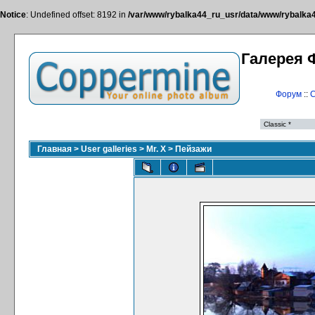
Notice
: Undefined offset: 8192 in
/var/www/rybalka44_ru_usr/data/www/rybalka44
Галерея 
Форум
::
С
Главная
>
User galleries
>
Mr. X
>
Пейзажи