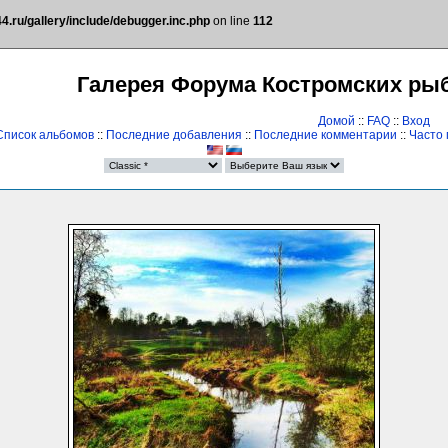
.ru/gallery/include/debugger.inc.php
on line
112
Галерея Форума Костромских ры
Домой
::
FAQ
::
Вход
Список альбомов
::
Последние добавления
::
Последние комментарии
::
Часто