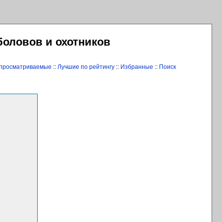
боловов и охотников
 просматриваемые
::
Лучшие по рейтингу
::
Избранные
::
Поиск