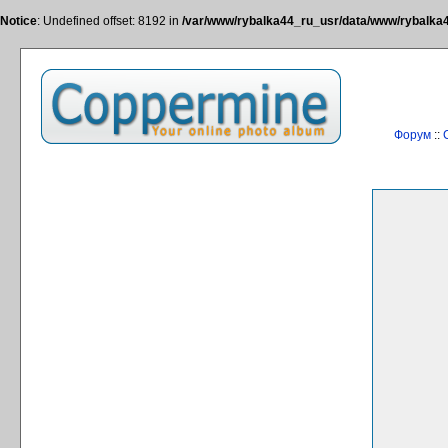
Notice
: Undefined offset: 8192 in
/var/www/rybalka44_ru_usr/data/www/rybalka44
Форум
::