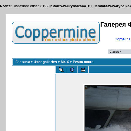
Notice
: Undefined offset: 8192 in
/var/www/rybalka44_ru_usr/data/www/rybalka44
Галерея 
Форум
::
С
Главная
>
User galleries
>
Mr. X
>
Речка понга