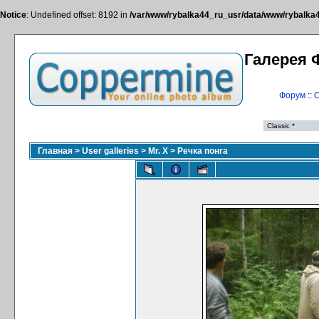
Notice
: Undefined offset: 8192 in
/var/www/rybalka44_ru_usr/data/www/rybalka44
Галерея 
Форум
::
С
Главная
>
User galleries
>
Mr. X
>
Речка понга