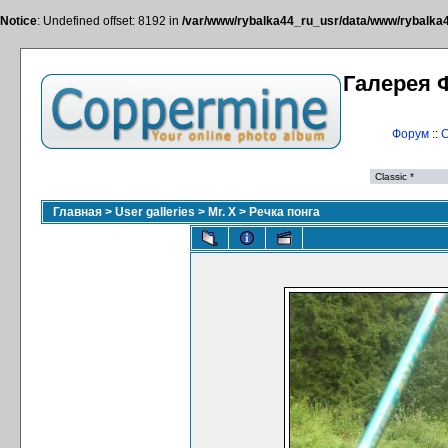
Notice
: Undefined offset: 8192 in
/var/www/rybalka44_ru_usr/data/www/rybalka44
Галерея 
Форум
::
С
Главная
>
User galleries
>
Mr. X
>
Речка понга