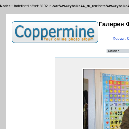
Notice
: Undefined offset: 8192 in
/var/www/rybalka44_ru_usr/data/www/rybalka44
Галерея 
Форум
::
С