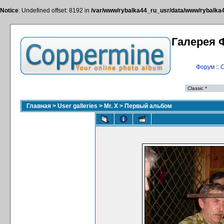
Notice
: Undefined offset: 8192 in
/var/www/rybalka44_ru_usr/data/www/rybalka44
Галерея 
Форум
::
С
Главная
>
User galleries
>
Mr. X
>
Первый альбом