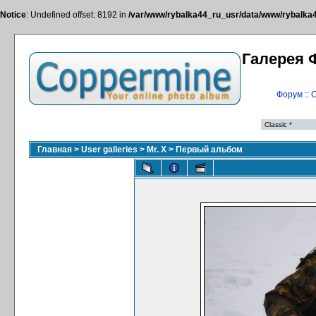
Notice
: Undefined offset: 8192 in
/var/www/rybalka44_ru_usr/data/www/rybalka44
Галерея 
Форум
::
С
Главная
>
User galleries
>
Mr. X
>
Первый альбом