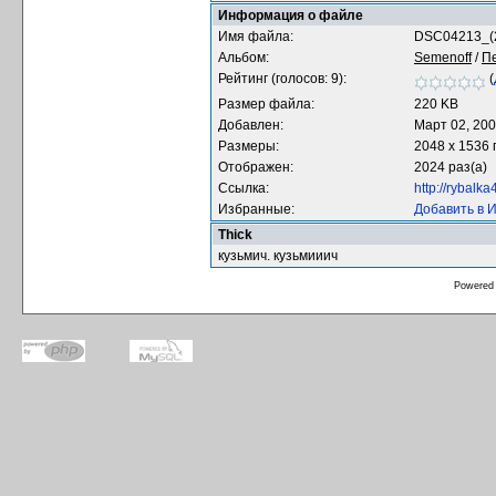
Информация о файле
Имя файла:
DSC04213_(
Альбом:
Semenoff
/
П
Рейтинг (голосов: 9):
(
Размер файла:
220 KB
Добавлен:
Март 02, 20
Размеры:
2048 x 1536
Отображен:
2024 раз(а)
Ссылка:
http://rybalk
Избранные:
Добавить в 
Thick
кузьмич. кузьмииич
Powered