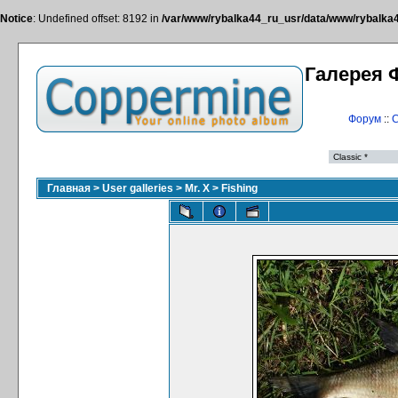
Notice
: Undefined offset: 8192 in
/var/www/rybalka44_ru_usr/data/www/rybalka44
Галерея 
Форум
::
С
Главная
>
User galleries
>
Mr. X
>
Fishing