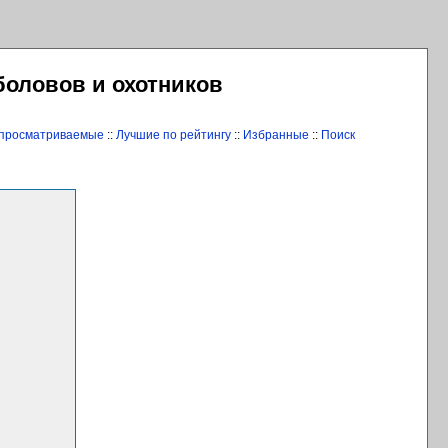
боловов и охотников
 просматриваемые
::
Лучшие по рейтингу
::
Избранные
::
Поиск