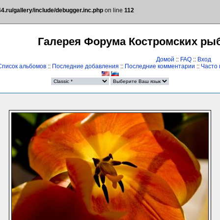
.ru/gallery/include/debugger.inc.php
on line
112
Галерея Форума Костромских ры
Домой
::
FAQ
::
Вход
Список альбомов
::
Последние добавления
::
Последние комментарии
::
Часто