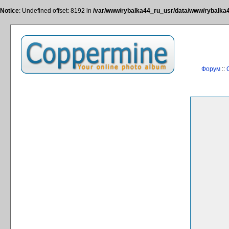
Notice
: Undefined offset: 8192 in
/var/www/rybalka44_ru_usr/data/www/rybalka44
Форум
::