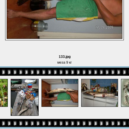
133.jpg
меза 9 кг