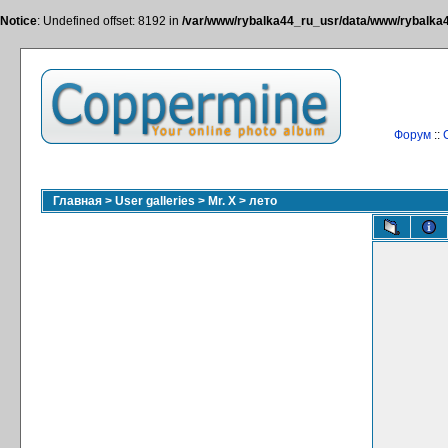
Notice
: Undefined offset: 8192 in
/var/www/rybalka44_ru_usr/data/www/rybalka44
Форум
::
Главная
>
User galleries
>
Mr. X
>
лето