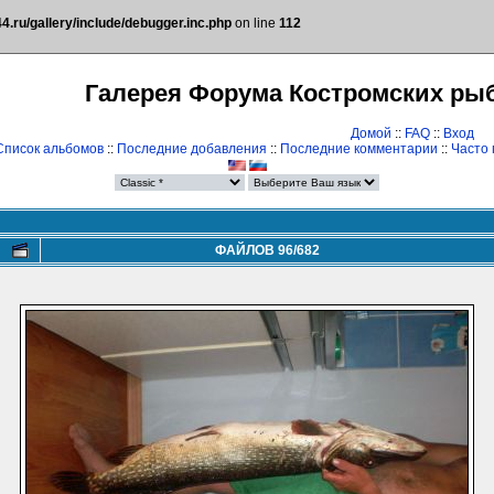
.ru/gallery/include/debugger.inc.php
on line
112
Галерея Форума Костромских ры
Домой
::
FAQ
::
Вход
Список альбомов
::
Последние добавления
::
Последние комментарии
::
Часто
ФАЙЛОВ 96/682