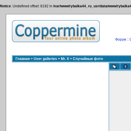
Notice
: Undefined offset: 8192 in
/var/www/rybalka44_ru_usr/data/www/rybalka44
Форум
::
Главная
>
User galleries
>
Mr. X
>
Случайные фото