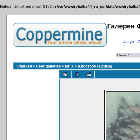
Notice
: Undefined offset: 8192 in
/var/www/rybalka44_ru_usr/data/www/rybalka44
Галерея 
Форум
::
С
Главная
>
User galleries
>
Mr. X
>
р.Костромка(зима)