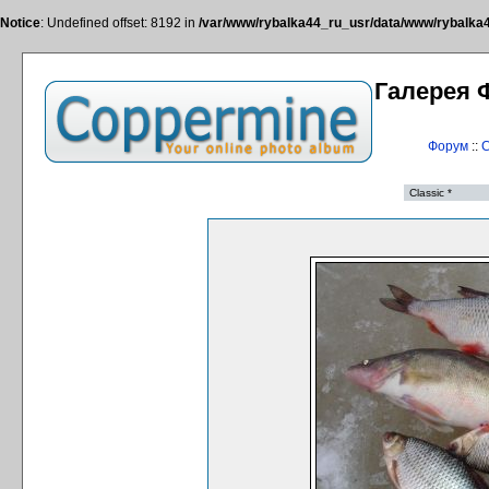
Notice
: Undefined offset: 8192 in
/var/www/rybalka44_ru_usr/data/www/rybalka44
Галерея 
Форум
::
С