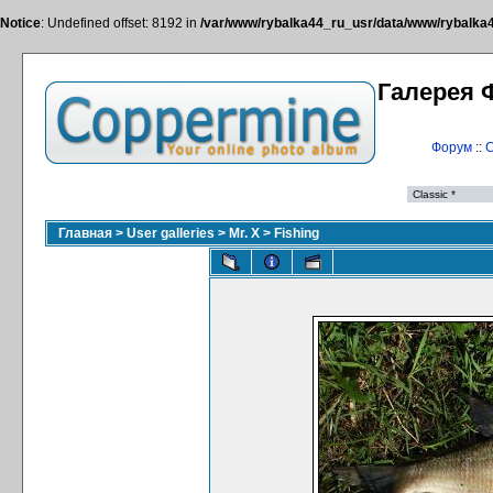
Notice
: Undefined offset: 8192 in
/var/www/rybalka44_ru_usr/data/www/rybalka44
Галерея 
Форум
::
С
Главная
>
User galleries
>
Mr. X
>
Fishing