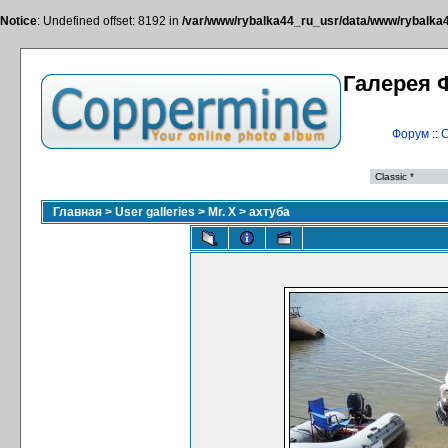
Notice
: Undefined offset: 8192 in
/var/www/rybalka44_ru_usr/data/www/rybalka44
Галерея 
Форум
::
С
Главная
>
User galleries
>
Mr. X
>
ахтуба