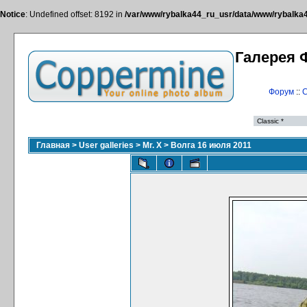
Notice
: Undefined offset: 8192 in
/var/www/rybalka44_ru_usr/data/www/rybalka44
Галерея 
Форум
::
С
Главная
>
User galleries
>
Mr. X
>
Волга 16 июля 2011