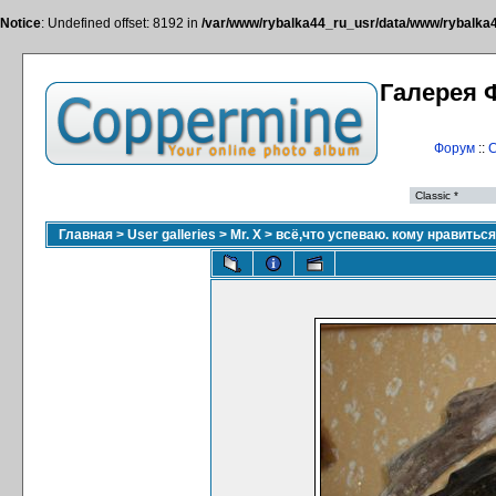
Notice
: Undefined offset: 8192 in
/var/www/rybalka44_ru_usr/data/www/rybalka44
Галерея 
Форум
::
С
Главная
>
User galleries
>
Mr. X
>
всё,что успеваю. кому нравитьс