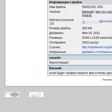
Информация о файле
Имя файла:
S6001351.JPG
Альбом:
Евгений
/
всё,что ус
чучело
Рейтинг (голосов:
(
Детали
)
13):
Размер файла:
308 KB
Добавлен:
Фев 16, 2011
Размеры:
2048 x 1536 пикселе
Отображен:
2932 раз(а)
Ссылка:
http://rybalka44.ru/g
Избранные:
Добавить в Избранн
susanin
Красотишша!
Евгений
если будут трофеи пишите мне в личку сд
Powered