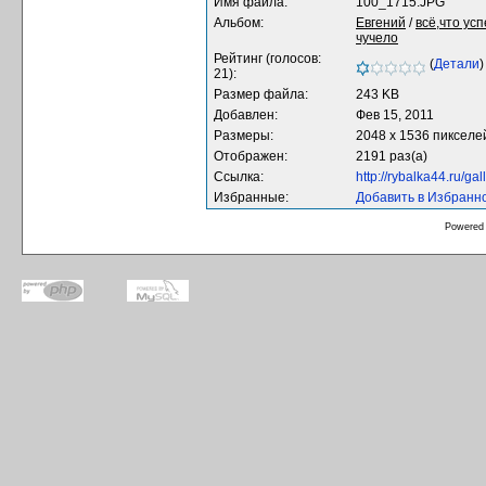
Имя файла:
100_1715.JPG
Альбом:
Евгений
/
всё,что ус
чучело
Рейтинг (голосов:
(
Детали
)
21):
Размер файла:
243 KB
Добавлен:
Фев 15, 2011
Размеры:
2048 x 1536 пикселе
Отображен:
2191 раз(а)
Ссылка:
http://rybalka44.ru/g
Избранные:
Добавить в Избранн
Powered