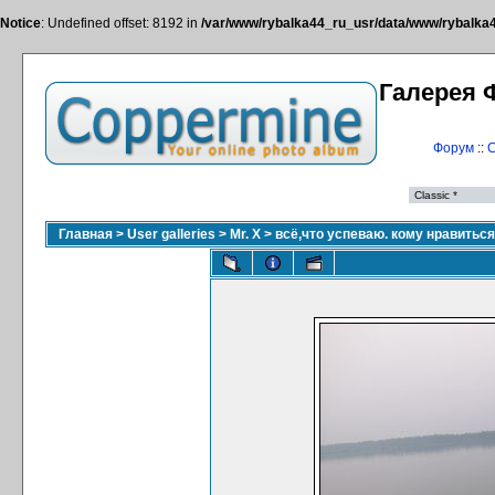
Notice
: Undefined offset: 8192 in
/var/www/rybalka44_ru_usr/data/www/rybalka44
Галерея 
Форум
::
С
Главная
>
User galleries
>
Mr. X
>
всё,что успеваю. кому нравитьс