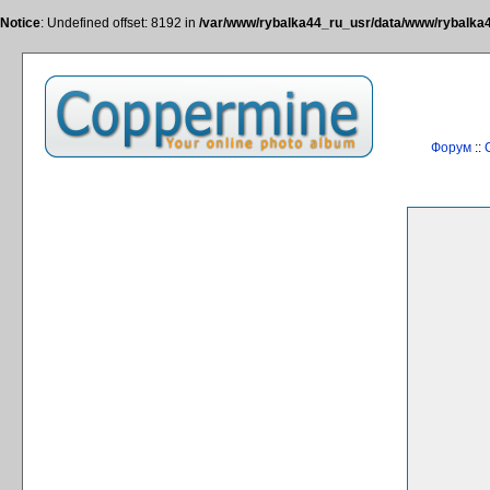
Notice
: Undefined offset: 8192 in
/var/www/rybalka44_ru_usr/data/www/rybalka44
Форум
::