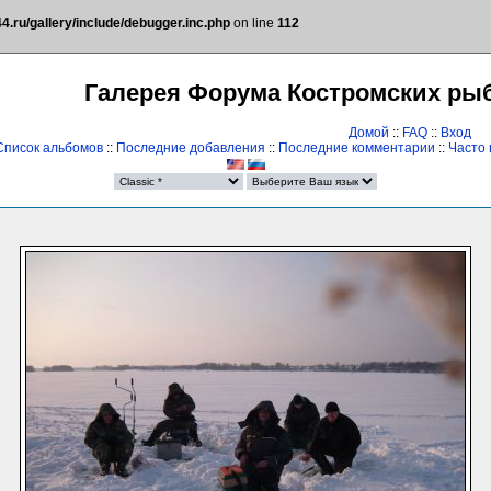
.ru/gallery/include/debugger.inc.php
on line
112
Галерея Форума Костромских ры
Домой
::
FAQ
::
Вход
Список альбомов
::
Последние добавления
::
Последние комментарии
::
Часто