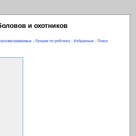
боловов и охотников
 просматриваемые
::
Лучшие по рейтингу
::
Избранные
::
Поиск