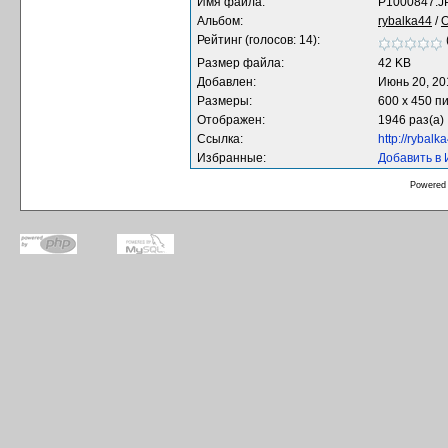
Имя файла:
P1000847.J
Альбом:
rybalka44
/
О
Рейтинг (голосов: 14):
Размер файла:
42 KB
Добавлен:
Июнь 20, 20
Размеры:
600 x 450 п
Отображен:
1946 раз(а)
Ссылка:
http://rybal
Избранные:
Добавить в
Powered