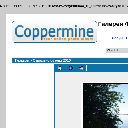
Notice
: Undefined offset: 8192 in
/var/www/rybalka44_ru_usr/data/www/rybalka44
Галерея 
Форум
::
С
Главная
>
Открытие сезона 2010