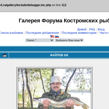
.ru/gallery/include/debugger.inc.php
on line
112
Галерея Форума Костромских ры
Домой
::
FAQ
::
Вход
Список альбомов
::
Последние добавления
::
Последние комментарии
::
Часто
ФАЙЛОВ 6/8