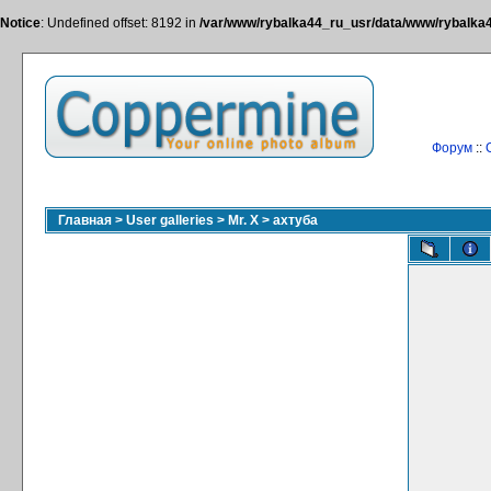
Notice
: Undefined offset: 8192 in
/var/www/rybalka44_ru_usr/data/www/rybalka44
Форум
::
Главная
>
User galleries
>
Mr. X
>
ахтуба