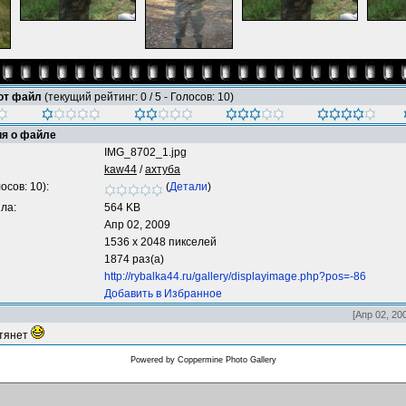
тот файл
(текущий рейтинг: 0 / 5 - Голосов: 10)
я о файле
IMG_8702_1.jpg
kaw44
/
ахтуба
осов: 10):
(
Детали
)
ла:
564 KB
Апр 02, 2009
1536 x 2048 пикселей
1874 раз(а)
http://rybalka44.ru/gallery/displayimage.php?pos=-86
Добавить в Избранное
[Апр 02, 20
 тянет
Powered by
Coppermine Photo Gallery