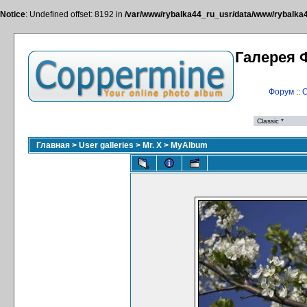
Notice
: Undefined offset: 8192 in
/var/www/rybalka44_ru_usr/data/www/rybalka44
Галерея 
Форум
::
С
Главная
>
User galleries
>
Mr. X
>
MyAlbum