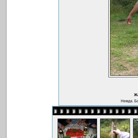
Жа
Немда. Б