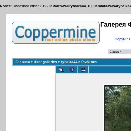
Notice
: Undefined offset: 8192 in
/var/www/rybalka44_ru_usr/data/www/rybalka44
Галерея 
Форум
::
С
Главная
>
User galleries
>
rybalka44
>
Рыбалка