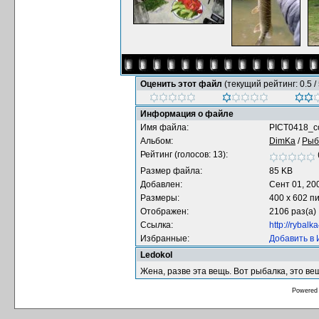
Оценить этот файл
(текущий рейтинг: 0.5 / 
Информация о файле
Имя файла:
PICT0418_co
Альбом:
DimKa
/
Рыб
Рейтинг (голосов: 13):
Размер файла:
85 KB
Добавлен:
Сент 01, 20
Размеры:
400 x 602 п
Отображен:
2106 раз(а)
Ссылка:
http://rybal
Избранные:
Добавить в
Ledokol
Жена, разве эта вещь. Вот рыбалка, это ве
Powered