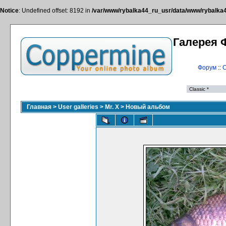
Notice
: Undefined offset: 8192 in
/var/www/rybalka44_ru_usr/data/www/rybalka44
Галерея 
Форум
::
С
Главная
>
User galleries
>
Mr. X
>
Новый альбом