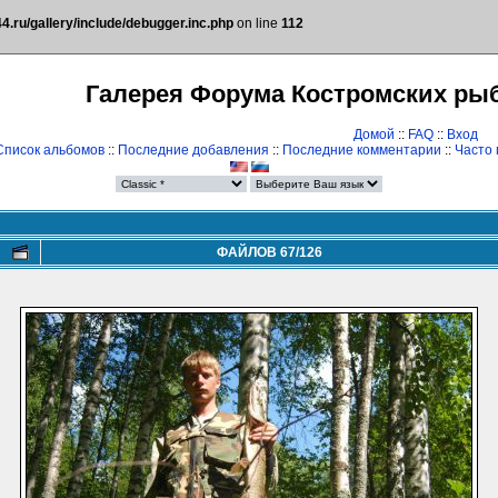
.ru/gallery/include/debugger.inc.php
on line
112
Галерея Форума Костромских ры
Домой
::
FAQ
::
Вход
Список альбомов
::
Последние добавления
::
Последние комментарии
::
Часто
ФАЙЛОВ 67/126