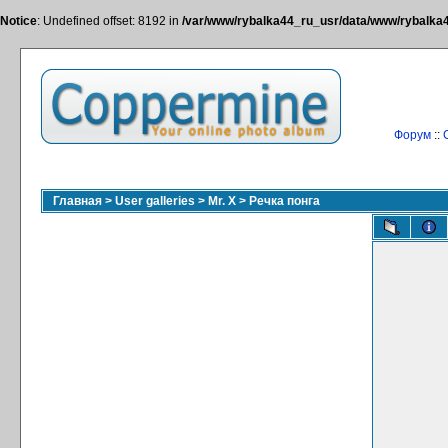
Notice
: Undefined offset: 8192 in
/var/www/rybalka44_ru_usr/data/www/rybalka44
Форум
::
Главная
>
User galleries
>
Mr. X
>
Речка понга