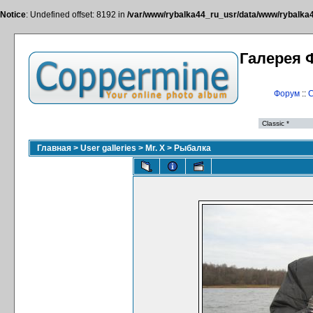
Notice
: Undefined offset: 8192 in
/var/www/rybalka44_ru_usr/data/www/rybalka44
Галерея 
Форум
::
С
Главная
>
User galleries
>
Mr. X
>
Рыбалка