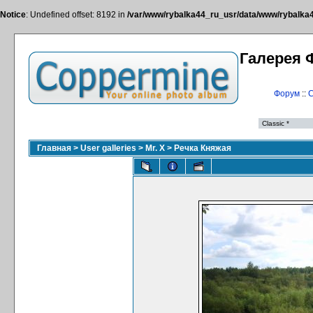
Notice
: Undefined offset: 8192 in
/var/www/rybalka44_ru_usr/data/www/rybalka44
Галерея 
Форум
::
С
Главная
>
User galleries
>
Mr. X
>
Речка Княжая