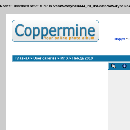
Notice
: Undefined offset: 8192 in
/var/www/rybalka44_ru_usr/data/www/rybalka44
Форум
::
Главная
>
User galleries
>
Mr. X
>
Немда 2010