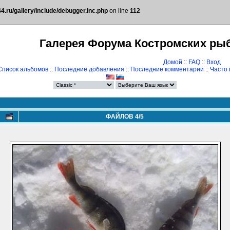
.ru/gallery/include/debugger.inc.php
on line
112
Галерея Форума Костромских ры
Домой
::
FAQ
::
Вход
Список альбомов
::
Последние добавления
::
Последние комментарии
::
Часто
ФАЙЛОВ 4/5