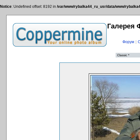
Notice
: Undefined offset: 8192 in
/var/www/rybalka44_ru_usr/data/www/rybalka44
Галерея 
Форум
::
С