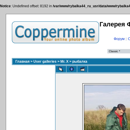
Notice
: Undefined offset: 8192 in
/var/www/rybalka44_ru_usr/data/www/rybalka44
Галерея 
Форум
::
С
Главная
>
User galleries
>
Mr. X
>
рыбалка