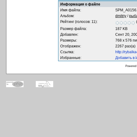
Информация о файле
Имя файла:
SPM_A0156.
Альбом:
dmitriy
/
рыб
Рейтинг (голосов: 11):
Размер файла:
187 KB
Добавлен:
Сент 20, 20
Размеры:
768 x 576 п
Отображен:
2267 раз(а)
Ссылка:
http://rybal
Избранные:
Добавить в
Powered