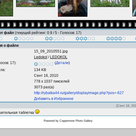
тот файл
(текущий рейтинг: 0.9 / 5 - Голосов: 17)
я о файле
15_09_2010551.jpg
Ledokol
/
LEDOKOL
осов: 17):
(
Детали
)
ла:
134 KB
Сент 16, 2010
778 x 1037 пикселей
3073 раз(а)
http://rybalka44.ru/gallery/displayimage.php?pos=-627
Добавить в Избранное
[Сент 16, 20
ушительная таблетка
Powered by
Coppermine Photo Gallery