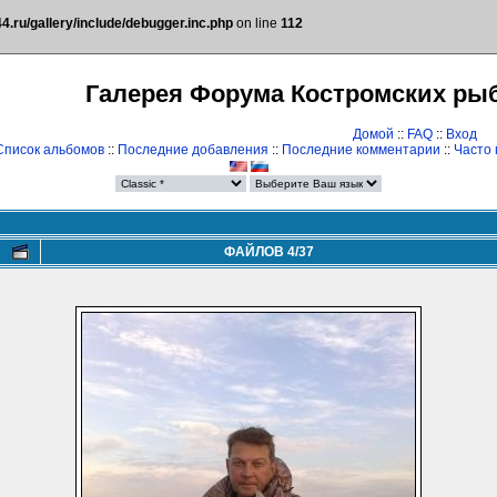
.ru/gallery/include/debugger.inc.php
on line
112
Галерея Форума Костромских ры
Домой
::
FAQ
::
Вход
Список альбомов
::
Последние добавления
::
Последние комментарии
::
Часто
ФАЙЛОВ 4/37