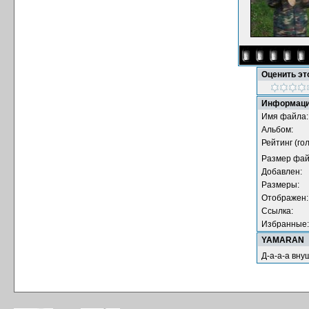
Оценить э
Информаци
Имя файла:
Альбом:
Рейтинг (гол
Размер фай
Добавлен:
Размеры:
Отображен:
Ссылка:
Избранные:
YAMARAN
Д-а-а-а вн