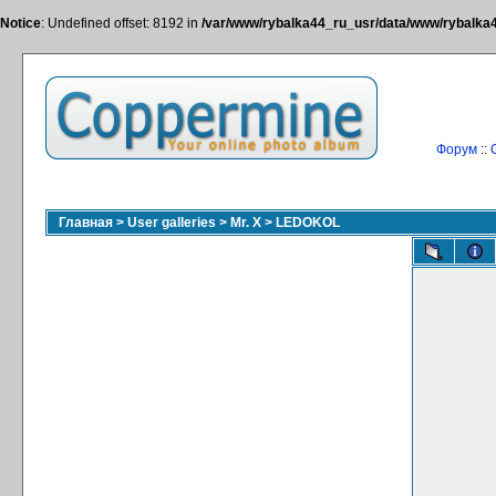
Notice
: Undefined offset: 8192 in
/var/www/rybalka44_ru_usr/data/www/rybalka44
Форум
::
Главная
>
User galleries
>
Mr. X
>
LEDOKOL