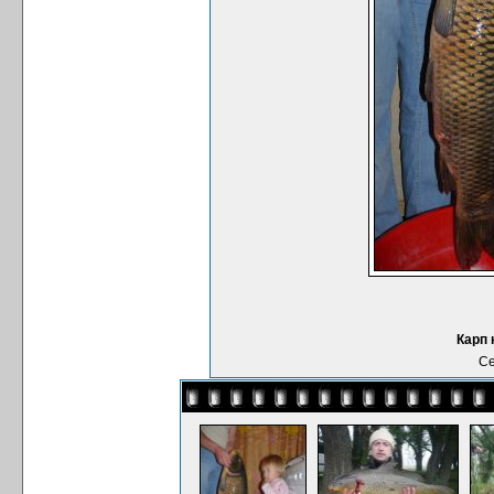
Карп 
Се