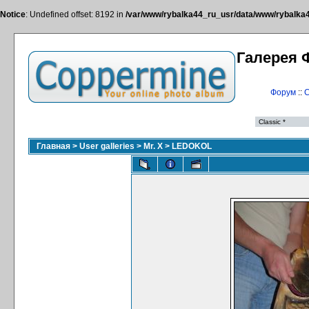
Notice
: Undefined offset: 8192 in
/var/www/rybalka44_ru_usr/data/www/rybalka44
Галерея 
Форум
::
С
Главная
>
User galleries
>
Mr. X
>
LEDOKOL