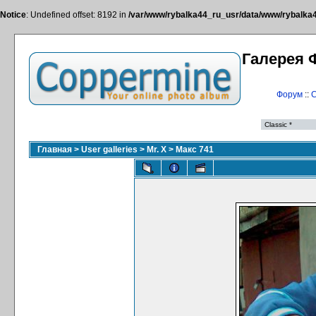
Notice
: Undefined offset: 8192 in
/var/www/rybalka44_ru_usr/data/www/rybalka44
Галерея 
Форум
::
С
Главная
>
User galleries
>
Mr. X
>
Макс 741