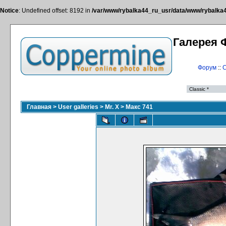
Notice
: Undefined offset: 8192 in
/var/www/rybalka44_ru_usr/data/www/rybalka44
Галерея 
Форум
::
С
Главная
>
User galleries
>
Mr. X
>
Макс 741