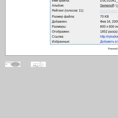
Имя файла:
DSC01081_
Альбом:
Semenoff
/
т
Рейтинг (голосов: 11):
Размер файла:
70 KB
Добавлен:
Фев 16, 200
Размеры:
800 x 600 п
Отображен:
1852 раз(а)
Ссылка:
http://rybal
Избранные:
Добавить в
Powered