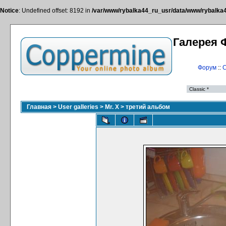
Notice
: Undefined offset: 8192 in
/var/www/rybalka44_ru_usr/data/www/rybalka44
Галерея 
Форум
::
С
Главная
>
User galleries
>
Mr. X
>
третий альбом