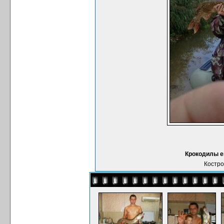
Крокодилы е
Костро