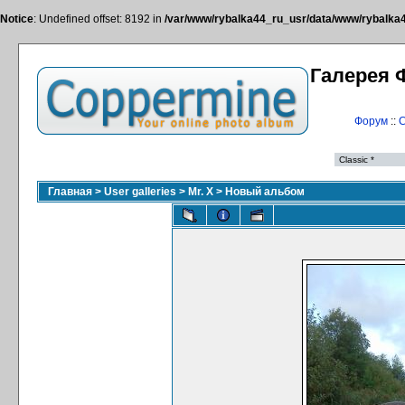
Notice
: Undefined offset: 8192 in
/var/www/rybalka44_ru_usr/data/www/rybalka44
Галерея 
Форум
::
С
Главная
>
User galleries
>
Mr. X
>
Новый альбом