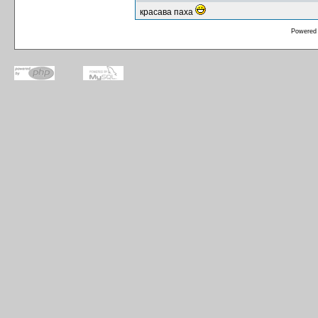
красава паха
Powered