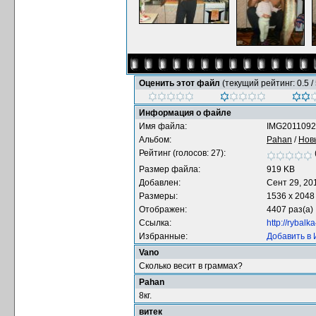
Оценить этот файл
(текущий рейтинг: 0.5 / 
Информация о файле
Имя файла:
IMG2011092
Альбом:
Pahan
/
Нов
Рейтинг (голосов: 27):
Размер файла:
919 KB
Добавлен:
Сент 29, 20
Размеры:
1536 x 2048
Отображен:
4407 раз(а)
Ссылка:
http://rybal
Избранные:
Добавить в
Vano
Сколько весит в граммах?
Pahan
8кг.
витек