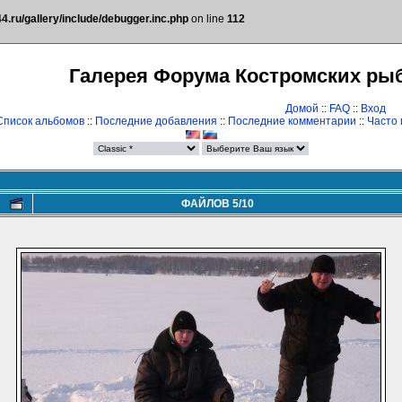
.ru/gallery/include/debugger.inc.php
on line
112
Галерея Форума Костромских ры
Домой
::
FAQ
::
Вход
Список альбомов
::
Последние добавления
::
Последние комментарии
::
Часто
ФАЙЛОВ 5/10