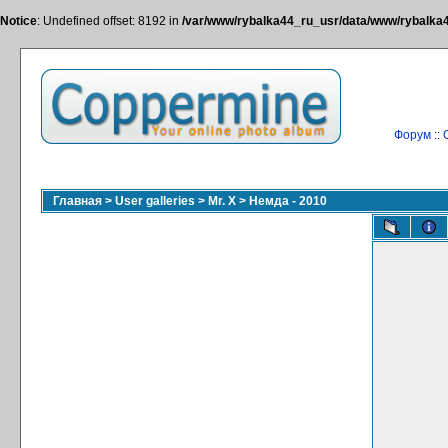
Notice
: Undefined offset: 8192 in
/var/www/rybalka44_ru_usr/data/www/rybalka44
Форум
::
Главная
>
User galleries
>
Mr. X
>
Немда - 2010