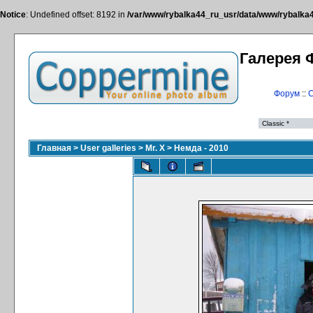
Notice
: Undefined offset: 8192 in
/var/www/rybalka44_ru_usr/data/www/rybalka44
Галерея 
Форум
::
С
Главная
>
User galleries
>
Mr. X
>
Немда - 2010