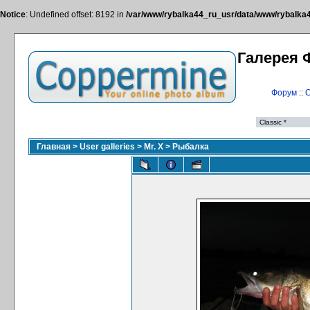
Notice
: Undefined offset: 8192 in
/var/www/rybalka44_ru_usr/data/www/rybalka44
Галерея 
Форум
::
С
Главная
>
User galleries
>
Mr. X
>
Рыбалка