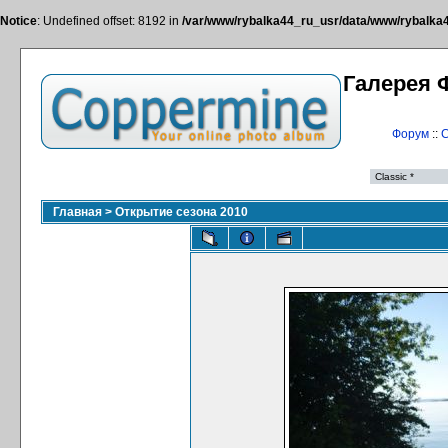
Notice
: Undefined offset: 8192 in
/var/www/rybalka44_ru_usr/data/www/rybalka44
Галерея 
Форум
::
С
Главная
>
Открытие сезона 2010