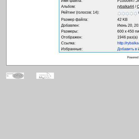
Имя файла:
P1000847.J
Альбом:
rybalka44
/
О
Рейтинг (голосов: 14):
Размер файла:
42 KB
Добавлен:
Июнь 20, 20
Размеры:
600 x 450 п
Отображен:
1946 раз(а)
Ссылка:
http://rybal
Избранные:
Добавить в
Powered