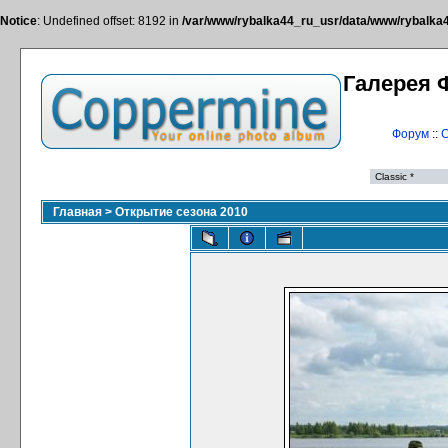
Notice
: Undefined offset: 8192 in
/var/www/rybalka44_ru_usr/data/www/rybalka44
Галерея 
Форум
::
С
Главная
>
Открытие сезона 2010