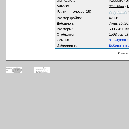
Имя файла:
P1000807.J
Альбом:
rybalka44
/
О
Рейтинг (голосов: 19):
Размер файла:
47 KB
Добавлен:
Июнь 20, 20
Размеры:
600 x 450 п
Отображен:
1593 раз(а)
Ссылка:
http://rybal
Избранные:
Добавить в
Powered