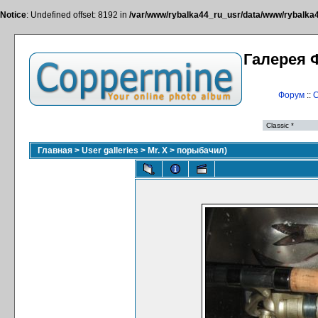
Notice
: Undefined offset: 8192 in
/var/www/rybalka44_ru_usr/data/www/rybalka44
Галерея 
Форум
::
С
Главная
>
User galleries
>
Mr. X
>
порыбачил)