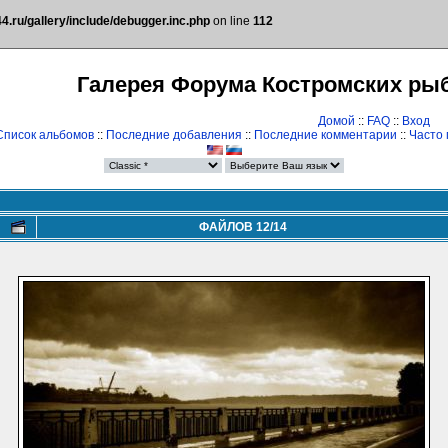
.ru/gallery/include/debugger.inc.php
on line
112
Галерея Форума Костромских ры
Домой
::
FAQ
::
Вход
Список альбомов
::
Последние добавления
::
Последние комментарии
::
Часто
ФАЙЛОВ 12/14