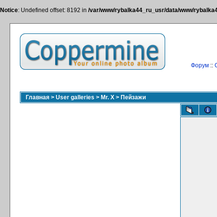
Notice
: Undefined offset: 8192 in
/var/www/rybalka44_ru_usr/data/www/rybalka44
Форум
::
Главная
>
User galleries
>
Mr. X
>
Пейзажи