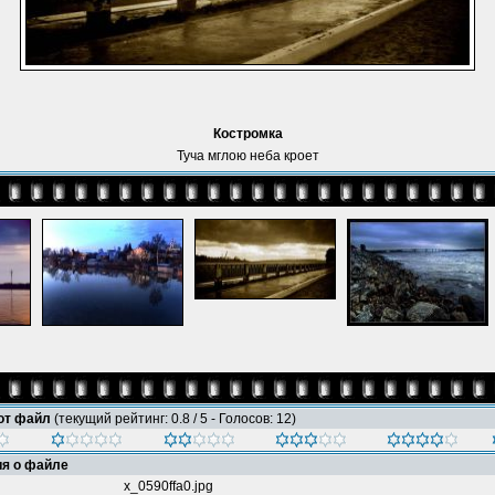
Костромка
Туча мглою неба кроет
тот файл
(текущий рейтинг: 0.8 / 5 - Голосов: 12)
я о файле
x_0590ffa0.jpg