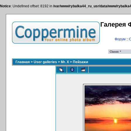
Notice
: Undefined offset: 8192 in
/var/www/rybalka44_ru_usr/data/www/rybalka44
Галерея 
Форум
::
С
Главная
>
User galleries
>
Mr. X
>
Пейзажи